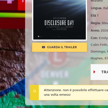
Mistero
Lingua:
Ita
Età
T
Regia:
Ste
Anno:
202
Con:
Emily
Colin Firt
GUARDA IL TRAILER
Domingo, W
Hughes, El
TR
Attenzione: non è possibile effettuare ca
una volta emessi