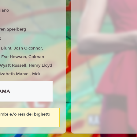
liano
ven Spielberg
6
 Blunt, Josh O'connor,
h, Eve Hewson, Colman
yatt Russell, Henry Lloyd
izabeth Marvel, Mck...
AMA
mbi e/o resi dei biglietti