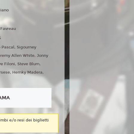
liano
 Favreau
6
 Pascal, Sigourney
remy Allen White, Jonny
e Filoni, Steve Blum,
orsese, Hemky Madera,
AMA
mbi e/o resi dei biglietti