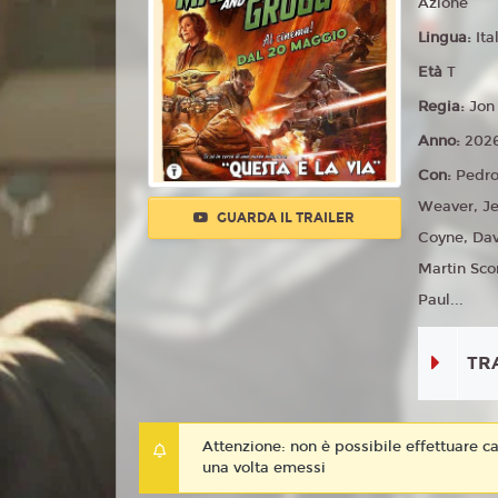
Azione
Lingua:
Ita
Età
T
Regia:
Jon
Anno:
202
Con:
Pedro
Weaver, Je
GUARDA IL TRAILER
Coyne, Dav
Martin Sc
Paul...
TR
Attenzione: non è possibile effettuare ca
una volta emessi