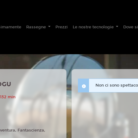
simamente
Rassegne
Prezzi
Le nostre tecnologie
Dove s
OGU
Non ci sono spettacol
 132 min
ventura, Fantascienza,