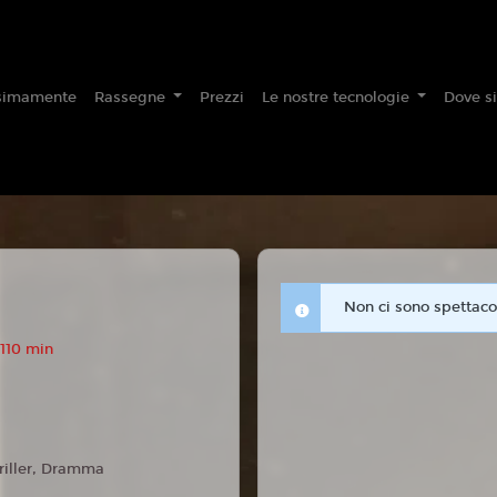
simamente
Rassegne
Prezzi
Le nostre tecnologie
Dove s
Non ci sono spettacol
110 min
riller, Dramma