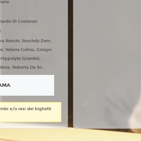
liano
nardo Di Costanzo
5
ra Ronchi, Roschdy Zem,
n, Valeria Golino, Giorgio
 Hippolyte Girardot,
ena, Roberta Da So...
AMA
mbi e/o resi dei biglietti