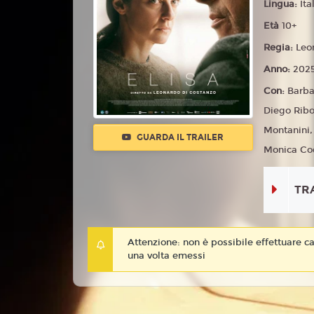
Lingua:
Ita
Età
10+
Regia:
Leo
Anno:
202
Con:
Barba
Diego Ribo
Montanini,
GUARDA IL TRAILER
Monica Cod
TR
Attenzione: non è possibile effettuare ca
una volta emessi