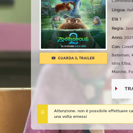
Commedia,
Lingua:
Ita
Età
T
Regia:
Jar
Anno:
202
Con:
Ginni
Bateman, K
GUARDA IL TRAILER
Idris Elba
Marche, Fo
TR
Attenzione: non è possibile effettuare ca
una volta emessi