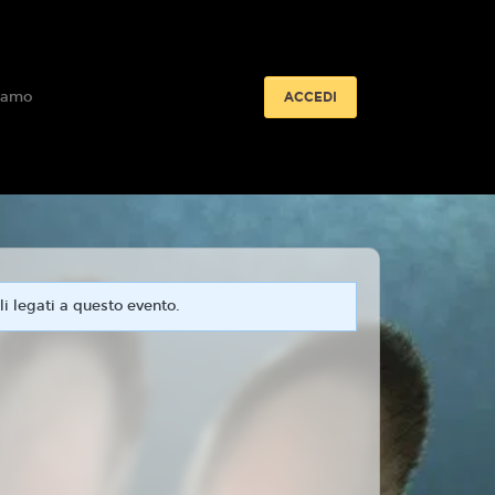
iamo
ACCEDI
i legati a questo evento.