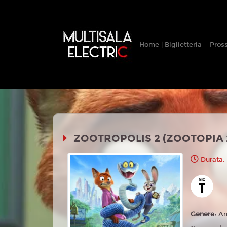
Home | Biglietteria
Pros
ZOOTROPOLIS 2 (ZOOTOPIA 
Durata:
Genere:
An