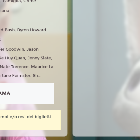
 Famiglia, Crime
liano
ed Bush, Byron Howard
5
fer Goodwin, Jason
e Huy Quan, Jenny Slate,
, Nate Torrence, Maurice La
rtune Feimster, Sh...
AMA
mbi e/o resi dei biglietti