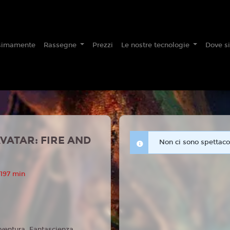
simamente
Rassegne
Prezzi
Le nostre tecnologie
Dove s
VATAR: FIRE AND
Non ci sono spettacol
 197 min
ventura, Fantascienza,