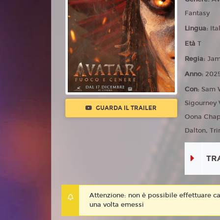
Fantasy
Lingua:
Ita
Età
T
Regia:
Jam
Anno:
202
Con:
Sam W
Sigourney 
GUARDA IL TRAILER
Oona Chapli
Dalton, Trin
TR
Attenzione: non è possibile effettuare ca
una volta emessi