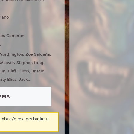
liano
es Cameron
5
orthington, Zoe Saldaña,
Weaver, Stephen Lang,
n, Cliff Curtis, Britain
ity Bliss, Jack...
AMA
mbi e/o resi dei biglietti