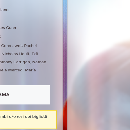
liano
es Gunn
5
 Corenswet, Rachel
 Nicholas Hoult, Edi
nthony Carrigan, Nathan
sabela Merced, María
AMA
mbi e/o resi dei biglietti