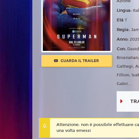
Azione
Lingua:
Ita
Età
T
Regia:
Jam
Anno:
202
Con:
David
Brosnahan,
GUARDA IL TRAILER
Gathegi, A
Fillion, I
Gabri...
TR
Attenzione: non è possibile effettuare ca
una volta emessi