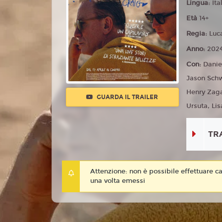
Lingua:
Ita
Età
14+
Regia:
Luc
Anno:
202
Con:
Danie
Jason Schw
Henry Zag
GUARDA IL TRAILER
Ursuta, Lis
TR
Attenzione: non è possibile effettuare ca
una volta emessi