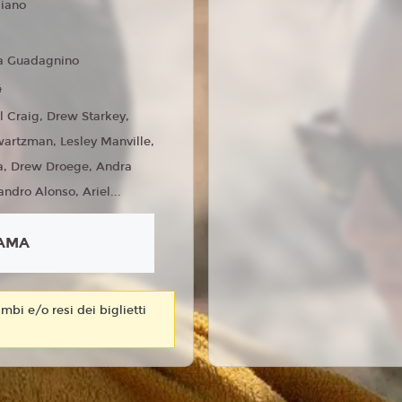
liano
a Guadagnino
4
l Craig, Drew Starkey,
artzman, Lesley Manville,
a, Drew Droege, Andra
andro Alonso, Ariel...
AMA
mbi e/o resi dei biglietti