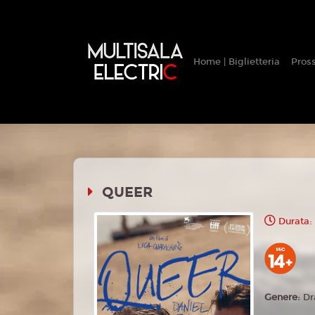
Home | Biglietteria
Pros
QUEER
Durata:
Genere:
Dr