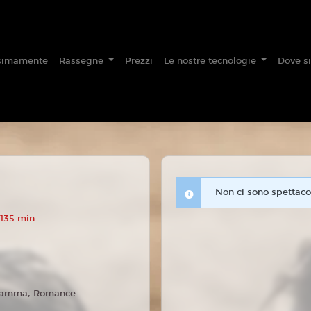
simamente
Rassegne
Prezzi
Le nostre tecnologie
Dove s
Non ci sono spettacol
 135 min
amma, Romance