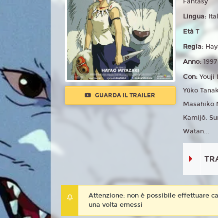
Fantasy
Lingua:
Ita
Età
T
Regia:
Hay
Anno:
1997
Con:
Youji
Yūko Tanak
GUARDA IL TRAILER
Masahiko 
Kamijô, S
Watan...
TR
Attenzione: non è possibile effettuare ca
una volta emessi