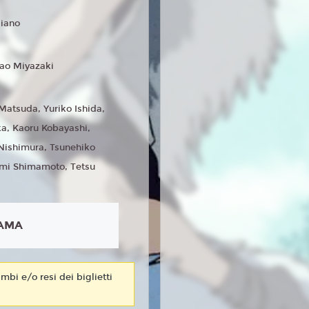
liano
ao Miyazaki
 Matsuda, Yuriko Ishida,
a, Kaoru Kobayashi,
Nishimura, Tsunehiko
umi Shimamoto, Tetsu
AMA
mbi e/o resi dei biglietti