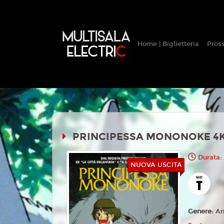
Home | Biglietteria
Pros
PRINCIPESSA MONONOKE 4K (
Durata:
NUOVA USCITA
Genere:
An