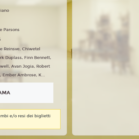
liano
e Parsons
5
e Reinsve, Chiwetel
ark Duplass, Finn Bennett,
well, Avan Jogia, Robert
, Ember Ambrose, K...
AMA
mbi e/o resi dei biglietti