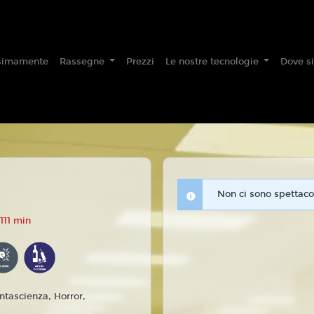
simamente
Rassegne
Prezzi
Le nostre tecnologie
Dove s
Non ci sono spettacol
111 min
ntascienza, Horror,