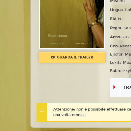
Mistero
Lingua:
Ita
Età
14+
Regia:
Kan
Anno:
202
Con:
Renat
Ejiofor, M
GUARDA IL TRAILER
Lukita Max
Bobroczkyi
TR
Attenzione: non è possibile effettuare ca
una volta emessi