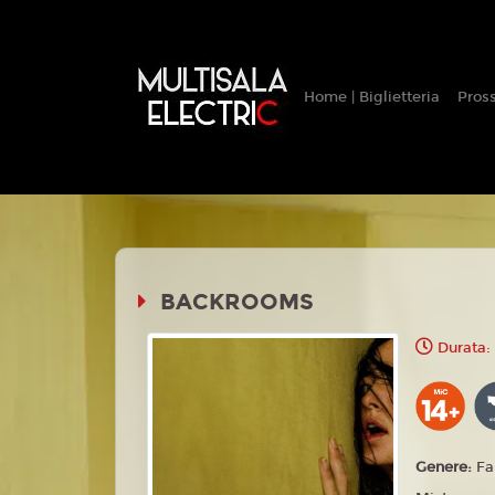
Home | Biglietteria
Pros
BACKROOMS
Durata: 
Genere:
Fa